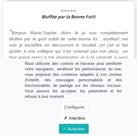
⭐⭐⭐⭐⭐
Bluffée par la Bonne Foi®
"
Bonjour Marie-Sophie....Alors là je suis complètement
bluffée par le goût subtil de cette bonne foi.....eurêka!!..me
suis je esclaffée en découvrant le résultat...(et j'en ai fait
goûter à une collègue qui n'en revenait pas non plus)....un
tout grand merci à ton imagination et à ta capacité à nous
ravir les papilles et le cœur avec tant de simplicité ....En fait
Nous utilisons des cookies et traceurs pour améliorer
»
votre navigation, améliorer les performances du site,
le génie dans la bouteille c'est toi !?
vous proposer des contenus adaptés à vos centres
d’intérêt, des messages personnalisés et des
Sabah B
fonctionnalités de partage sur les réseaux sociaux.
Membre de l'Encyclopédie
Vous pouvez les accepter, les paramétrer et les
refuser à tout moment.
⭐⭐⭐⭐⭐
Configurer
Une émotion immédiate,
dès les premières minutes
Interdire
Autoriser
«
Waouh! Quelle émotion d'être là avec vous et tout le