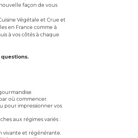
 nouvelle façon de vous
Cuisine Végétale et Crue et
coles en France comme à
suis à vos côtés à chaque
 questions.
a gourmandise.
s par où commencer.
 ou pour impressionner vos
ches aux régimes variés :
on vivante et régénérante.