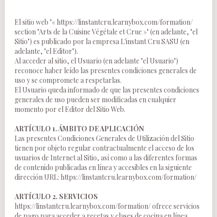
El sitio web "« https://linstantcru.learnybox.com/formation/
section "Arts de la Cuisine Végétale et Crue »" (en adelante, "el
Sitio") es publicado por la empresa L'instant Cru SASU (en
adelante, "el Editor").
Al acceder al sitio, el Usuario (en adelante "el Usuario")
reconoce haber leído las presentes condiciones generales de
uso y se compromete a respetarlas.
El Usuario queda informado de que las presentes condiciones
generales de uso pueden ser modificadas en cualquier
momento por el Editor del Sitio Web.
ARTÍCULO 1. ÁMBITO DE APLICACIÓN
Las presentes Condiciones Generales de Utilización del Sitio
tienen por objeto regular contractualmente el acceso de los
usuarios de Internet al Sitio, así como a las diferentes formas
de contenido publicadas en línea y accesibles en la siguiente
dirección URL: https://linstantcru.learnybox.com/formation/
ARTÍCULO 2. SERVICIOS
https://linstantcru.learnybox.com/formation/ ofrece servicios
de pago para acceder a recetas y clases de cocina en línea.