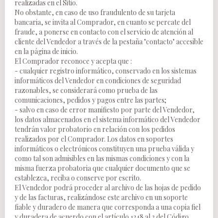
realizadas en el Sitio.
No obstante, en caso de uso fraudulento de su tarjeta
bancaria, se invita al Comprador, en cuanto se percate del
fraude, a ponerse en contacto con el servicio de atención al
cliente del Vendedor a través de la pestaña "contacto" accesible
en la página de inicio.
El Comprador reconoce y acepta que :
- cualquier registro informático, conservado en los sistemas
informáticos del Vendedor en condiciones de seguridad
razonables, se considerará como prueba de las
comunicaciones, pedidos y pagos entre las partes;
- salvo en caso de error manifiesto por parte del Vendedor,
los datos almacenados en el sistema informático del Vendedor
tendrán valor probatorio en relación con los pedidos
realizados por el Comprador. Los datos en soportes
informáticos o electrónicos constituyen una prueba válida y
como tal son admisibles en las mismas condiciones y con la
misma fuerza probatoria que cualquier documento que se
establezca, reciba o conserve por escrito.
El Vendedor podrá proceder al archivo de las hojas de pedido
y de las facturas, realizándose este archivo en un soporte
fiable y duradero de manera que corresponda a una copia fiel
y duradera de acuerdo con el artículo 1348 al.2 del Código