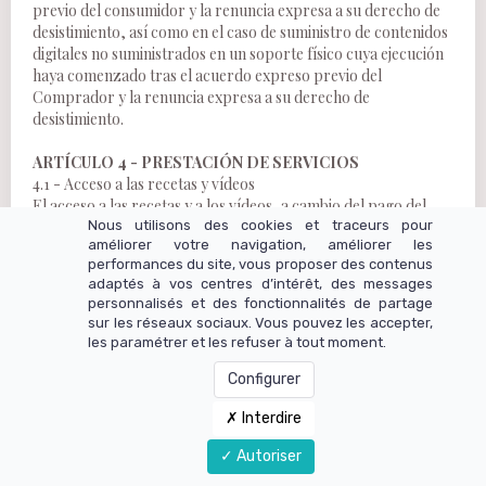
previo del consumidor y la renuncia expresa a su derecho de
desistimiento, así como en el caso de suministro de contenidos
digitales no suministrados en un soporte físico cuya ejecución
haya comenzado tras el acuerdo expreso previo del
Comprador y la renuncia expresa a su derecho de
desistimiento.
ARTÍCULO 4 - PRESTACIÓN DE SERVICIOS
4.1 - Acceso a las recetas y vídeos
El acceso a las recetas y a los vídeos, a cambio del pago del
precio mencionado en el artículo 2.3 o del acceso gratuito, se
Nous utilisons des cookies et traceurs pour
améliorer votre navigation, améliorer les
realiza directamente desde el Sitio. Se proporciona de forma
performances du site, vous proposer des contenus
permanente, sin perjuicio de los periodos de mantenimiento y
adaptés à vos centres d’intérêt, des messages
revisión, de las operaciones de actualización del servidor y de
personnalisés et des fonctionnalités de partage
cualquier intervención excepcional.
sur les réseaux sociaux. Vous pouvez les accepter,
Así, el usuario del Sitio puede consultar las recetas en el Sitio,
les paramétrer et les refuser à tout moment.
ver los vídeos en el Sitio y recibir las ofertas presentadas por
el Vendedor.
Configurer
Si por alguna razón el Comprador no puede acceder a los
Interdire
servicios, puede ponerse en contacto con el servicio de
atención al cliente del Vendedor a través de la pestaña
Autoriser
"contacto" accesible en la página de inicio.