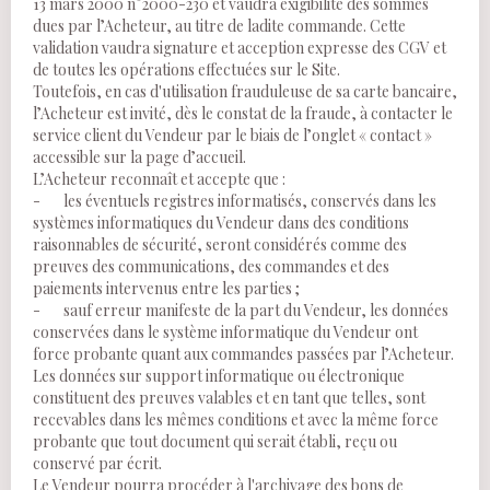
13 mars 2000 n°2000-230 et vaudra exigibilité des sommes
dues par l’Acheteur, au titre de ladite commande. Cette
validation vaudra signature et acception expresse des CGV et
de toutes les opérations effectuées sur le Site.
Toutefois, en cas d'utilisation frauduleuse de sa carte bancaire,
l’Acheteur est invité, dès le constat de la fraude, à contacter le
service client du Vendeur par le biais de l’onglet « contact »
accessible sur la page d’accueil.
L’Acheteur reconnaît et accepte que :
- les éventuels registres informatisés, conservés dans les
systèmes informatiques du Vendeur dans des conditions
raisonnables de sécurité, seront considérés comme des
preuves des communications, des commandes et des
paiements intervenus entre les parties ;
- sauf erreur manifeste de la part du Vendeur, les données
conservées dans le système informatique du Vendeur ont
force probante quant aux commandes passées par l’Acheteur.
Les données sur support informatique ou électronique
constituent des preuves valables et en tant que telles, sont
recevables dans les mêmes conditions et avec la même force
probante que tout document qui serait établi, reçu ou
conservé par écrit.
Le Vendeur pourra procéder à l'archivage des bons de