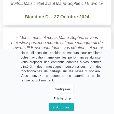
fruits... Mais c'était avant Marie-Sophie L ! Bravo ! »
Blandine D. - 27 Octobre 2024
« Merci, merci et merci, Marie-Sophie, si vous
n’existiez pas, mon monde culinaire manquerait de
saveurs !!! Bravo pour toutes vos créations et merci
pour votre travail, passionnant certes mais quand
Nous utilisons des cookies et traceurs pour améliorer
votre navigation, améliorer les performances du site,
même merci de nous donner de votre temps pour
vous proposer des contenus adaptés à vos centres
toutes ces merveilles ✨✨✨ Joyeusement »
d’intérêt, des messages personnalisés et des
fonctionnalités de partage sur les réseaux sociaux.
Vous pouvez les accepter, les paramétrer et les
refuser à tout moment.
Anne-Sophie C. - 28 Octobre 2024
Configurer
Interdire
Autoriser